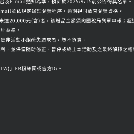
台及E-mail通知為準，預計於2025/9/15前公告得獎名單。
知E-mail並依規定辦理兌獎程序，逾期視同放棄兌獎資格。
但未達20,000元(含)者，該贈品金額須向國稅局列單申報；超
地址為準。
失，然非活動小組疏失造成者，恕不負責。
，並保留隨時修正、暫停或終止本活動及之最終解釋之權利。其它未盡
y(TW)」FB粉絲團或官方IG。